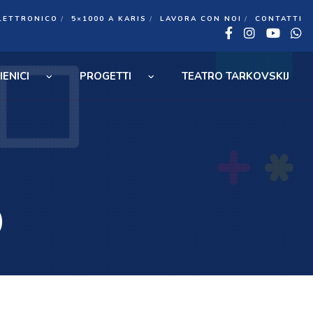
LETTRONICO
5×1000 A KARIS
LAVORA CON NOI
CONTATTI
Facebook
Insta
You
W
IENICI
PROGETTI
TEATRO TARKOVSKIJ
O