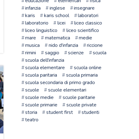
educazione
elementari
fisica
infanzia
inglese
insegnare
karis
karis school
laboratori
laboratorio
licei
liceo classico
liceo linguistico
liceo scientifico
mare
matematica
medie
musica
nido d'infanzia
riccione
rimini
saggio
scienze
scuola
scuola dell'infanzia
scuola elementare
scuola online
scuola paritaria
scuola primaria
scuola secondaria di primo grado
scuole
scuole elementari
scuole medie
scuole paritarie
scuole primarie
scuole private
storia
student first
studenti
teatro