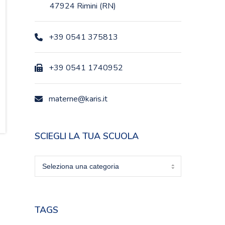
47924 Rimini (RN)
+39 0541 375813
+39 0541 1740952
materne@karis.it
SCIEGLI LA TUA SCUOLA
Sciegli
la
tua
scuola
TAGS