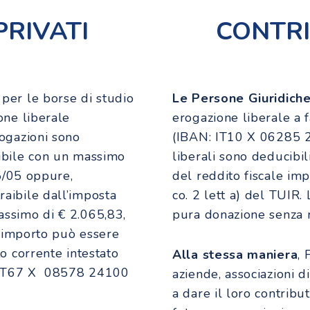
PRIVATI
CONTRI
per le borse di studio
Le Persone Giuridich
one liberale
erogazione liberale a 
rogazioni sono
(IBAN: IT10 X 06285 
nibile con un massimo
liberali sono deducibi
35/05 oppure,
del reddito fiscale impo
aibile dall’imposta
co. 2 lett a) del TUIR.
assimo di € 2.065,83,
pura donazione senza ri
 L’importo può essere
o corrente intestato
Alla stessa maniera
, 
N: IT67 X 08578 24100
aziende, associazioni d
a dare il loro contrib