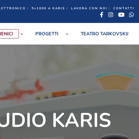
LETTRONICO
5×1000 A KARIS
LAVORA CON NOI
CONTATTI
Facebook
Insta
You
W
IENICI
PROGETTI
TEATRO TARKOVSKIJ
TUDIO KARIS