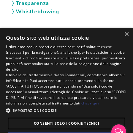
⟩ Trasparenza
⟩ Whistleblowing
×
SOCIAL KARIS
Questo sito web utilizza cookie
Utilizziamo cookie propri e di terze parti per finalità: tecniche
(necessari per la navigazione), analitiche (per le statistiche) e cookie
traccianti / di profilazione (relativi alle Tue preferenze) per mostrarti
pubblicità personalizzata sulla base della navigazione delle pagine
del sito.
Il titolare del trattamento è ”Karis Foundation”, contattabile all'email:
info@karis.it. Puoi accettare tutti i cookie premendo il pulsante
“ACCETTA TUTTO”, proseguire cliccando su “Usa solo i cookie
necessari” o visualizzare i dettagli dei Cookie utilizzati clic su “SCOPRI
DI PIU'”. Al fine di revocare il consenso prestato e visualizzare le
KARIS FOUNDATION |
C.F. E P. IVA:
02006630400 |
informazioni complete sul trattamento dati
clicca qui
N.RO REA:
RN-235393 |
CODICE SDI:
| SEDE
SUBM70N
IMPOSTAZIONI COOKIE
LEGALE IN VIA BRANDOLINO, 13 - 47921 A RIMINI |
CONSENTI SOLO I COOKIE TECNICI
INDIRIZZO POSTA CERTIFICATA:
KARISFOUNDATION@PEC.IT