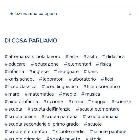
Scegli
la
scuola
DI COSA PARLIAMO
alternanza scuola lavoro
arte
asilo
didattica
educare
educazione
elementari
fisica
infanzia
inglese
insegnare
karis
karis school
laboratori
laboratorio
licei
liceo classico
liceo linguistico
liceo scientifico
mare
matematica
medie
musica
nido d'infanzia
riccione
rimini
saggio
scienze
scuola
scuola dell'infanzia
scuola elementare
scuola online
scuola paritaria
scuola primaria
scuola secondaria di primo grado
scuole
scuole elementari
scuole medie
scuole paritarie
scuole primarie
scuole private
storia