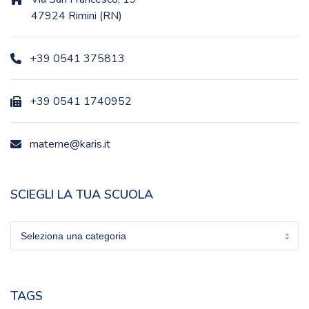
47924 Rimini (RN)
+39 0541 375813
+39 0541 1740952
materne@karis.it
SCIEGLI LA TUA SCUOLA
Sciegli
la
tua
scuola
TAGS