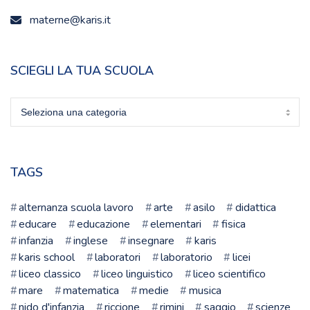
materne@karis.it
SCIEGLI LA TUA SCUOLA
Sciegli
la
tua
scuola
TAGS
alternanza scuola lavoro
arte
asilo
didattica
educare
educazione
elementari
fisica
infanzia
inglese
insegnare
karis
karis school
laboratori
laboratorio
licei
liceo classico
liceo linguistico
liceo scientifico
mare
matematica
medie
musica
nido d'infanzia
riccione
rimini
saggio
scienze