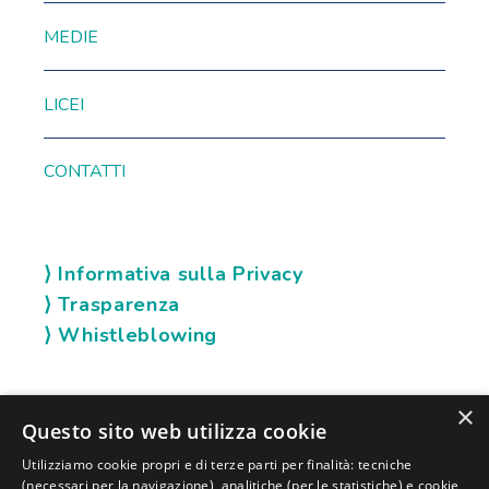
MEDIE
LICEI
CONTATTI
⟩ Informativa sulla Privacy
⟩ Trasparenza
⟩ Whistleblowing
×
SOCIAL KARIS
Questo sito web utilizza cookie
Utilizziamo cookie propri e di terze parti per finalità: tecniche
(necessari per la navigazione), analitiche (per le statistiche) e cookie