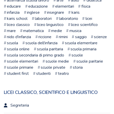
alternanza scuola lavoro
arte
asilo
didattica
educare
educazione
elementari
fisica
infanzia
inglese
insegnare
karis
karis school
laboratori
laboratorio
licei
liceo classico
liceo linguistico
liceo scientifico
mare
matematica
medie
musica
nido d'infanzia
riccione
rimini
saggio
scienze
scuola
scuola dell'infanzia
scuola elementare
scuola online
scuola paritaria
scuola primaria
scuola secondaria di primo grado
scuole
scuole elementari
scuole medie
scuole paritarie
scuole primarie
scuole private
storia
student first
studenti
teatro
LICEI CLASSICO, SCIENTIFICO E LINGUISTICO
Segreteria