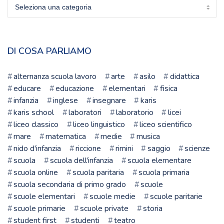
Scegli
la
scuola
DI COSA PARLIAMO
alternanza scuola lavoro
arte
asilo
didattica
educare
educazione
elementari
fisica
infanzia
inglese
insegnare
karis
karis school
laboratori
laboratorio
licei
liceo classico
liceo linguistico
liceo scientifico
mare
matematica
medie
musica
nido d'infanzia
riccione
rimini
saggio
scienze
scuola
scuola dell'infanzia
scuola elementare
scuola online
scuola paritaria
scuola primaria
scuola secondaria di primo grado
scuole
scuole elementari
scuole medie
scuole paritarie
scuole primarie
scuole private
storia
student first
studenti
teatro