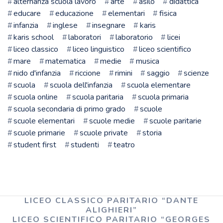
alternanza scuola lavoro
arte
asilo
didattica
educare
educazione
elementari
fisica
infanzia
inglese
insegnare
karis
karis school
laboratori
laboratorio
licei
liceo classico
liceo linguistico
liceo scientifico
mare
matematica
medie
musica
nido d'infanzia
riccione
rimini
saggio
scienze
scuola
scuola dell'infanzia
scuola elementare
scuola online
scuola paritaria
scuola primaria
scuola secondaria di primo grado
scuole
scuole elementari
scuole medie
scuole paritarie
scuole primarie
scuole private
storia
student first
studenti
teatro
LICEO CLASSICO PARITARIO “DANTE
ALIGHIERI”
LICEO SCIENTIFICO PARITARIO “GEORGES