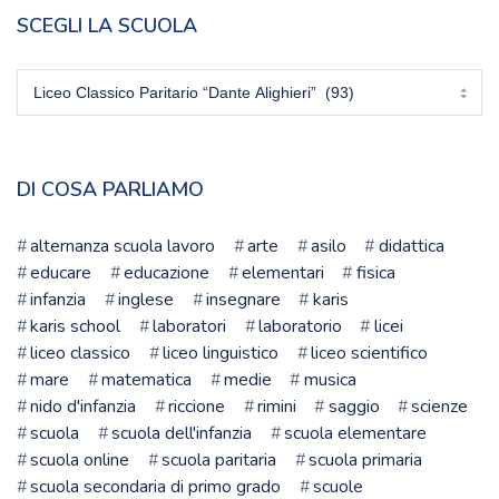
SCEGLI LA SCUOLA
Scegli
la
scuola
DI COSA PARLIAMO
alternanza scuola lavoro
arte
asilo
didattica
educare
educazione
elementari
fisica
infanzia
inglese
insegnare
karis
karis school
laboratori
laboratorio
licei
liceo classico
liceo linguistico
liceo scientifico
mare
matematica
medie
musica
nido d'infanzia
riccione
rimini
saggio
scienze
scuola
scuola dell'infanzia
scuola elementare
scuola online
scuola paritaria
scuola primaria
scuola secondaria di primo grado
scuole