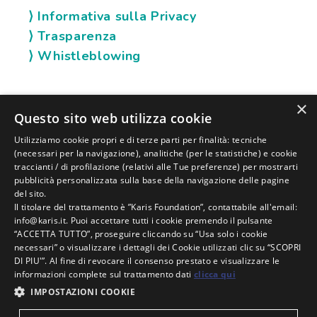
⟩ Informativa sulla Privacy
⟩ Trasparenza
⟩ Whistleblowing
×
SOCIAL KARIS
Questo sito web utilizza cookie
Utilizziamo cookie propri e di terze parti per finalità: tecniche
(necessari per la navigazione), analitiche (per le statistiche) e cookie
traccianti / di profilazione (relativi alle Tue preferenze) per mostrarti
pubblicità personalizzata sulla base della navigazione delle pagine
del sito.
Il titolare del trattamento è ”Karis Foundation”, contattabile all'email:
info@karis.it. Puoi accettare tutti i cookie premendo il pulsante
“ACCETTA TUTTO”, proseguire cliccando su “Usa solo i cookie
necessari” o visualizzare i dettagli dei Cookie utilizzati clic su “SCOPRI
DI PIU'”. Al fine di revocare il consenso prestato e visualizzare le
KARIS FOUNDATION |
C.F. E P. IVA:
02006630400 |
informazioni complete sul trattamento dati
clicca qui
N.RO REA:
RN-235393 |
CODICE SDI:
| SEDE
SUBM70N
IMPOSTAZIONI COOKIE
LEGALE IN VIA BRANDOLINO, 13 - 47921 A RIMINI |