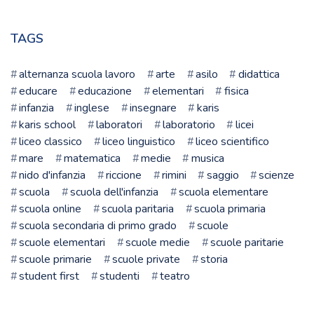
tua
scuola
TAGS
alternanza scuola lavoro
arte
asilo
didattica
educare
educazione
elementari
fisica
infanzia
inglese
insegnare
karis
karis school
laboratori
laboratorio
licei
liceo classico
liceo linguistico
liceo scientifico
mare
matematica
medie
musica
nido d'infanzia
riccione
rimini
saggio
scienze
scuola
scuola dell'infanzia
scuola elementare
scuola online
scuola paritaria
scuola primaria
scuola secondaria di primo grado
scuole
scuole elementari
scuole medie
scuole paritarie
scuole primarie
scuole private
storia
student first
studenti
teatro