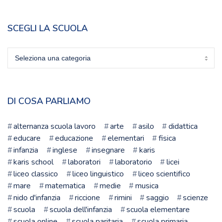
SCEGLI LA SCUOLA
Scegli
la
scuola
DI COSA PARLIAMO
alternanza scuola lavoro
arte
asilo
didattica
educare
educazione
elementari
fisica
infanzia
inglese
insegnare
karis
karis school
laboratori
laboratorio
licei
liceo classico
liceo linguistico
liceo scientifico
mare
matematica
medie
musica
nido d'infanzia
riccione
rimini
saggio
scienze
scuola
scuola dell'infanzia
scuola elementare
scuola online
scuola paritaria
scuola primaria