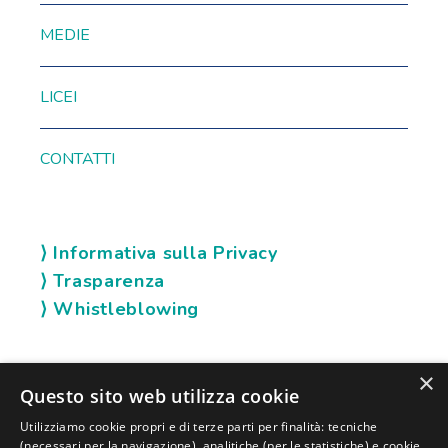
MEDIE
LICEI
CONTATTI
⟩ Informativa sulla Privacy
⟩ Trasparenza
⟩ Whistleblowing
×
SOCIAL KARIS
Questo sito web utilizza cookie
Utilizziamo cookie propri e di terze parti per finalità: tecniche
(necessari per la navigazione), analitiche (per le statistiche) e cookie