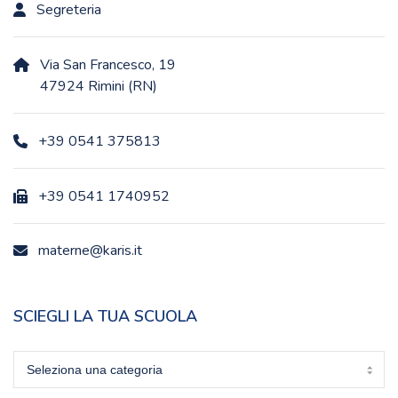
Segreteria
Via San Francesco, 19
47924 Rimini (RN)
+39 0541 375813
+39 0541 1740952
materne@karis.it
SCIEGLI LA TUA SCUOLA
Sciegli
la