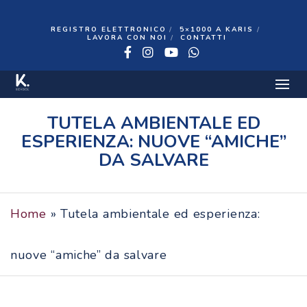
REGISTRO ELETTRONICO
5×1000 A KARIS
LAVORA CON NOI
CONTATTI
Facebook
Instagram
YouTube
WhatsApp
7 FEBBRAIO 2022
TUTELA AMBIENTALE ED
ESPERIENZA: NUOVE “AMICHE”
DA SALVARE
Home
»
Tutela ambientale ed esperienza:
nuove “amiche” da salvare