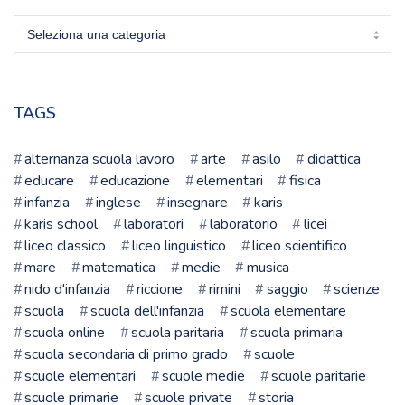
Sciegli
la
tua
scuola
TAGS
alternanza scuola lavoro
arte
asilo
didattica
educare
educazione
elementari
fisica
infanzia
inglese
insegnare
karis
karis school
laboratori
laboratorio
licei
liceo classico
liceo linguistico
liceo scientifico
mare
matematica
medie
musica
nido d'infanzia
riccione
rimini
saggio
scienze
scuola
scuola dell'infanzia
scuola elementare
scuola online
scuola paritaria
scuola primaria
scuola secondaria di primo grado
scuole
scuole elementari
scuole medie
scuole paritarie
scuole primarie
scuole private
storia