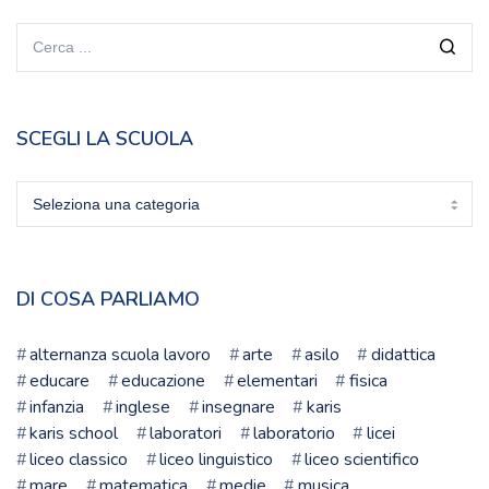
SCEGLI LA SCUOLA
Scegli
la
scuola
DI COSA PARLIAMO
alternanza scuola lavoro
arte
asilo
didattica
educare
educazione
elementari
fisica
infanzia
inglese
insegnare
karis
karis school
laboratori
laboratorio
licei
liceo classico
liceo linguistico
liceo scientifico
mare
matematica
medie
musica