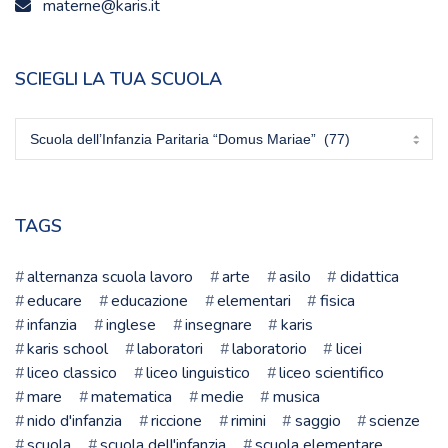
materne@karis.it
SCIEGLI LA TUA SCUOLA
Sciegli
la
tua
scuola
TAGS
alternanza scuola lavoro
arte
asilo
didattica
educare
educazione
elementari
fisica
infanzia
inglese
insegnare
karis
karis school
laboratori
laboratorio
licei
liceo classico
liceo linguistico
liceo scientifico
mare
matematica
medie
musica
nido d'infanzia
riccione
rimini
saggio
scienze
scuola
scuola dell'infanzia
scuola elementare