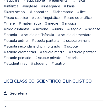
educare
educazione
elementari
fisica
infanzia
inglese
insegnare
karis
karis school
laboratori
laboratorio
licei
liceo classico
liceo linguistico
liceo scientifico
mare
matematica
medie
musica
nido d'infanzia
riccione
rimini
saggio
scienze
scuola
scuola dell'infanzia
scuola elementare
scuola online
scuola paritaria
scuola primaria
scuola secondaria di primo grado
scuole
scuole elementari
scuole medie
scuole paritarie
scuole primarie
scuole private
storia
student first
studenti
teatro
LICEI CLASSICO, SCIENTIFICO E LINGUISTICO
Segreteria