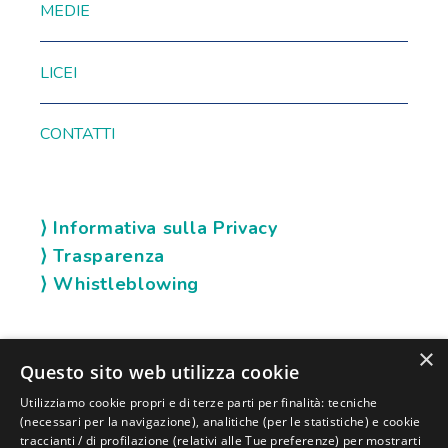
MEDIE
LICEI
CONTATTI
⟩ Informativa sulla Privacy
⟩ Trasparenza
⟩ Whistleblowing
×
SOCIAL KARIS
Questo sito web utilizza cookie
Utilizziamo cookie propri e di terze parti per finalità: tecniche
(necessari per la navigazione), analitiche (per le statistiche) e cookie
traccianti / di profilazione (relativi alle Tue preferenze) per mostrarti