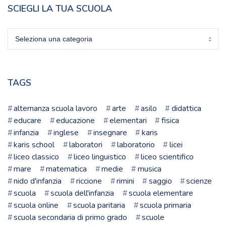
SCIEGLI LA TUA SCUOLA
Sciegli
la
tua
scuola
TAGS
alternanza scuola lavoro
arte
asilo
didattica
educare
educazione
elementari
fisica
infanzia
inglese
insegnare
karis
karis school
laboratori
laboratorio
licei
liceo classico
liceo linguistico
liceo scientifico
mare
matematica
medie
musica
nido d'infanzia
riccione
rimini
saggio
scienze
scuola
scuola dell'infanzia
scuola elementare
scuola online
scuola paritaria
scuola primaria
scuola secondaria di primo grado
scuole