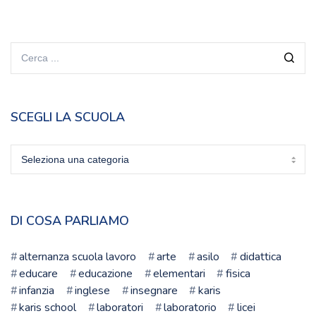
SCEGLI LA SCUOLA
Scegli
la
scuola
DI COSA PARLIAMO
alternanza scuola lavoro
arte
asilo
didattica
educare
educazione
elementari
fisica
infanzia
inglese
insegnare
karis
karis school
laboratori
laboratorio
licei