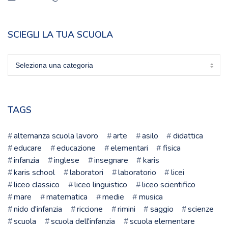
SCIEGLI LA TUA SCUOLA
Sciegli
la
tua
scuola
TAGS
alternanza scuola lavoro
arte
asilo
didattica
educare
educazione
elementari
fisica
infanzia
inglese
insegnare
karis
karis school
laboratori
laboratorio
licei
liceo classico
liceo linguistico
liceo scientifico
mare
matematica
medie
musica
nido d'infanzia
riccione
rimini
saggio
scienze
scuola
scuola dell'infanzia
scuola elementare