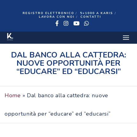
REGISTRO ELETTRONICO
5×1000 A KARIS
LAVORA CON NOI
CONTATTI
Facebook
Instagram
YouTube
WhatsApp
31 GENNAIO 2022
DAL BANCO ALLA CATTEDRA:
NUOVE OPPORTUNITÀ PER
“EDUCARE” ED “EDUCARSI”
Home
»
Dal banco alla cattedra: nuove
opportunità per “educare” ed “educarsi”