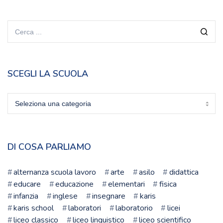
SCEGLI LA SCUOLA
Scegli
la
scuola
DI COSA PARLIAMO
alternanza scuola lavoro
arte
asilo
didattica
educare
educazione
elementari
fisica
infanzia
inglese
insegnare
karis
karis school
laboratori
laboratorio
licei
liceo classico
liceo linguistico
liceo scientifico