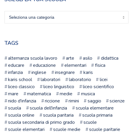
Sciegli
la
tua
scuola
TAGS
alternanza scuola lavoro
arte
asilo
didattica
educare
educazione
elementari
fisica
infanzia
inglese
insegnare
karis
karis school
laboratori
laboratorio
licei
liceo classico
liceo linguistico
liceo scientifico
mare
matematica
medie
musica
nido d'infanzia
riccione
rimini
saggio
scienze
scuola
scuola dell'infanzia
scuola elementare
scuola online
scuola paritaria
scuola primaria
scuola secondaria di primo grado
scuole
scuole elementari
scuole medie
scuole paritarie