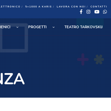
LETTRONICO
5×1000 A KARIS
LAVORA CON NOI
CONTATTI
Facebook
Insta
You
W
IENICI
PROGETTI
TEATRO TARKOVSKIJ
NZA