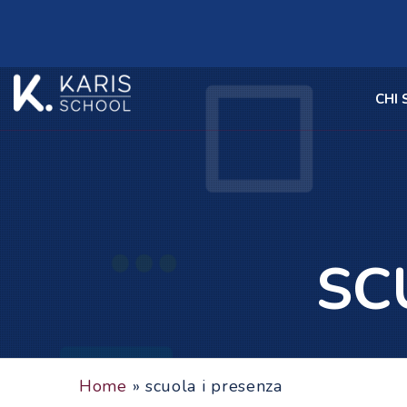
CHI
SC
Home
»
scuola i presenza