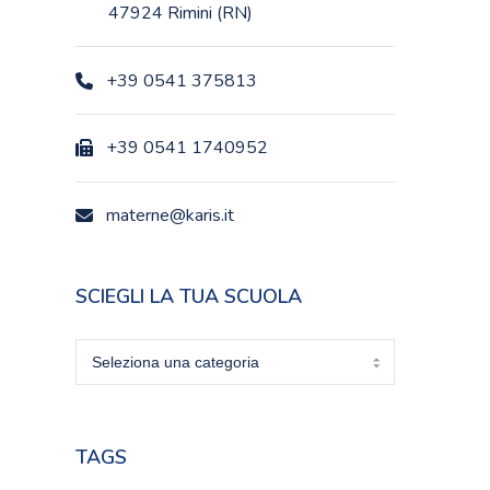
47924 Rimini (RN)
+39 0541 375813
+39 0541 1740952
materne@karis.it
SCIEGLI LA TUA SCUOLA
Sciegli
la
tua
scuola
TAGS