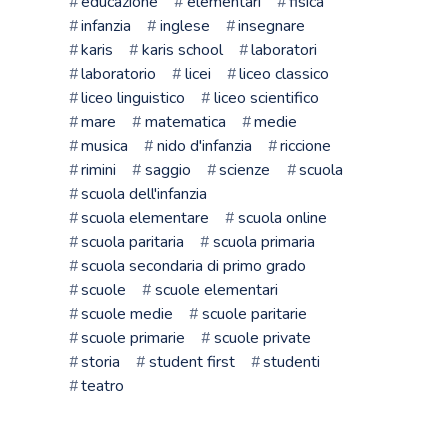
educazione
elementari
fisica
infanzia
inglese
insegnare
karis
karis school
laboratori
laboratorio
licei
liceo classico
liceo linguistico
liceo scientifico
mare
matematica
medie
musica
nido d'infanzia
riccione
rimini
saggio
scienze
scuola
scuola dell'infanzia
scuola elementare
scuola online
scuola paritaria
scuola primaria
scuola secondaria di primo grado
scuole
scuole elementari
scuole medie
scuole paritarie
scuole primarie
scuole private
storia
student first
studenti
teatro