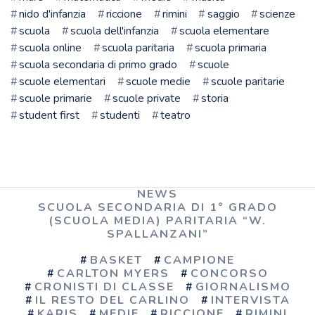
nido d'infanzia
riccione
rimini
saggio
scienze
scuola
scuola dell'infanzia
scuola elementare
scuola online
scuola paritaria
scuola primaria
scuola secondaria di primo grado
scuole
scuole elementari
scuole medie
scuole paritarie
scuole primarie
scuole private
storia
student first
studenti
teatro
NEWS
SCUOLA SECONDARIA DI 1° GRADO
(SCUOLA MEDIA) PARITARIA “W.
SPALLANZANI”
BASKET
CAMPIONE
CARLTON MYERS
CONCORSO
CRONISTI DI CLASSE
GIORNALISMO
IL RESTO DEL CARLINO
INTERVISTA
KARIS
MEDIE
RICCIONE
RIMINI