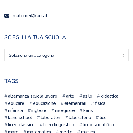
materne@karis.it
SCIEGLI LA TUA SCUOLA
Sciegli
la
tua
scuola
TAGS
alternanza scuola lavoro
arte
asilo
didattica
educare
educazione
elementari
fisica
infanzia
inglese
insegnare
karis
karis school
laboratori
laboratorio
licei
liceo classico
liceo linguistico
liceo scientifico
mare
matematica
medie
musica