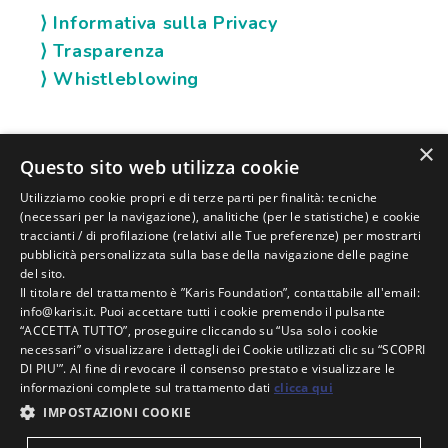
⟩ Informativa sulla Privacy
⟩ Trasparenza
⟩ Whistleblowing
×
SOCIAL KARIS
Questo sito web utilizza cookie
Utilizziamo cookie propri e di terze parti per finalità: tecniche
(necessari per la navigazione), analitiche (per le statistiche) e cookie
traccianti / di profilazione (relativi alle Tue preferenze) per mostrarti
pubblicità personalizzata sulla base della navigazione delle pagine
del sito.
Il titolare del trattamento è ”Karis Foundation”, contattabile all'email:
info@karis.it. Puoi accettare tutti i cookie premendo il pulsante
“ACCETTA TUTTO”, proseguire cliccando su “Usa solo i cookie
necessari” o visualizzare i dettagli dei Cookie utilizzati clic su “SCOPRI
DI PIU'”. Al fine di revocare il consenso prestato e visualizzare le
KARIS FOUNDATION |
C.F. E P. IVA:
02006630400 |
informazioni complete sul trattamento dati
clicca qui
N.RO REA:
RN-235393 |
CODICE SDI:
| SEDE
SUBM70N
IMPOSTAZIONI COOKIE
LEGALE IN VIA BRANDOLINO, 13 - 47921 A RIMINI |