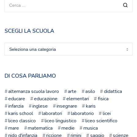
SCEGLI LA SCUOLA
Scegli
la
scuola
DI COSA PARLIAMO
alternanza scuola lavoro
arte
asilo
didattica
educare
educazione
elementari
fisica
infanzia
inglese
insegnare
karis
karis school
laboratori
laboratorio
licei
liceo classico
liceo linguistico
liceo scientifico
mare
matematica
medie
musica
nido d'infanzia
riccione
rimini
saggio
scienze