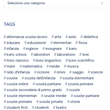
Sciegli
la
tua
scuola
TAGS
alternanza scuola lavoro
arte
asilo
didattica
educare
educazione
elementari
fisica
infanzia
inglese
insegnare
karis
karis school
laboratori
laboratorio
licei
liceo classico
liceo linguistico
liceo scientifico
mare
matematica
medie
musica
nido d'infanzia
riccione
rimini
saggio
scienze
scuola
scuola dell'infanzia
scuola elementare
scuola online
scuola paritaria
scuola primaria
scuola secondaria di primo grado
scuole
scuole elementari
scuole medie
scuole paritarie
scuole primarie
scuole private
storia
student first
studenti
teatro