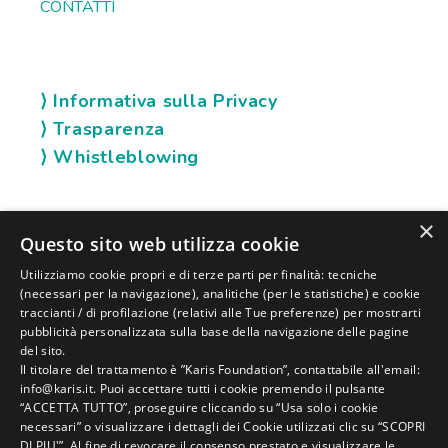
CONTATTI
⟩ Informativa sulla Privacy
⟩ Trasparenza
⟩ Whistleblowing
×
SOCIAL KARIS
Questo sito web utilizza cookie
Utilizziamo cookie propri e di terze parti per finalità: tecniche
(necessari per la navigazione), analitiche (per le statistiche) e cookie
traccianti / di profilazione (relativi alle Tue preferenze) per mostrarti
pubblicità personalizzata sulla base della navigazione delle pagine
del sito.
Il titolare del trattamento è ”Karis Foundation”, contattabile all'email:
info@karis.it. Puoi accettare tutti i cookie premendo il pulsante
“ACCETTA TUTTO”, proseguire cliccando su “Usa solo i cookie
necessari” o visualizzare i dettagli dei Cookie utilizzati clic su “SCOPRI
DI PIU'”. Al fine di revocare il consenso prestato e visualizzare le