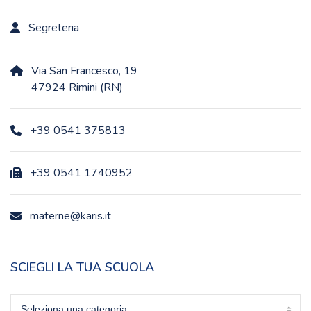
Segreteria
Via San Francesco, 19
47924 Rimini (RN)
+39 0541 375813
+39 0541 1740952
materne@karis.it
SCIEGLI LA TUA SCUOLA
Sciegli