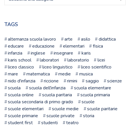
la
tua
scuola
TAGS
alternanza scuola lavoro
arte
asilo
didattica
educare
educazione
elementari
fisica
infanzia
inglese
insegnare
karis
karis school
laboratori
laboratorio
licei
liceo classico
liceo linguistico
liceo scientifico
mare
matematica
medie
musica
nido d'infanzia
riccione
rimini
saggio
scienze
scuola
scuola dell'infanzia
scuola elementare
scuola online
scuola paritaria
scuola primaria
scuola secondaria di primo grado
scuole
scuole elementari
scuole medie
scuole paritarie
scuole primarie
scuole private
storia
student first
studenti
teatro