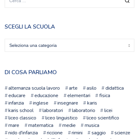
SCEGLI LA SCUOLA
Scegli
la
scuola
DI COSA PARLIAMO
alternanza scuola lavoro
arte
asilo
didattica
educare
educazione
elementari
fisica
infanzia
inglese
insegnare
karis
karis school
laboratori
laboratorio
licei
liceo classico
liceo linguistico
liceo scientifico
mare
matematica
medie
musica
nido d'infanzia
riccione
rimini
saggio
scienze