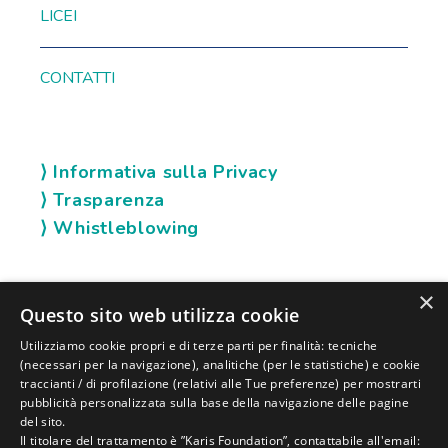
LICEI
CONTATTI
⟩ Informativa sulla Privacy
⟩ Trasparenza
⟩ Whistleblowing
×
SOCIAL KARIS
Questo sito web utilizza cookie
Utilizziamo cookie propri e di terze parti per finalità: tecniche
(necessari per la navigazione), analitiche (per le statistiche) e cookie
traccianti / di profilazione (relativi alle Tue preferenze) per mostrarti
pubblicità personalizzata sulla base della navigazione delle pagine
del sito.
Il titolare del trattamento è ”Karis Foundation”, contattabile all'email: