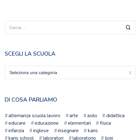
SCEGLI LA SCUOLA
Scegli
la
scuola
DI COSA PARLIAMO
alternanza scuola lavoro
arte
asilo
didattica
educare
educazione
elementari
fisica
infanzia
inglese
insegnare
karis
karis school
laboratori
laboratorio
licei