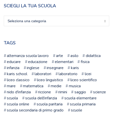
SCIEGLI LA TUA SCUOLA
Sciegli
la
tua
scuola
TAGS
alternanza scuola lavoro
arte
asilo
didattica
educare
educazione
elementari
fisica
infanzia
inglese
insegnare
karis
karis school
laboratori
laboratorio
licei
liceo classico
liceo linguistico
liceo scientifico
mare
matematica
medie
musica
nido d'infanzia
riccione
rimini
saggio
scienze
scuola
scuola dell'infanzia
scuola elementare
scuola online
scuola paritaria
scuola primaria
scuola secondaria di primo grado
scuole