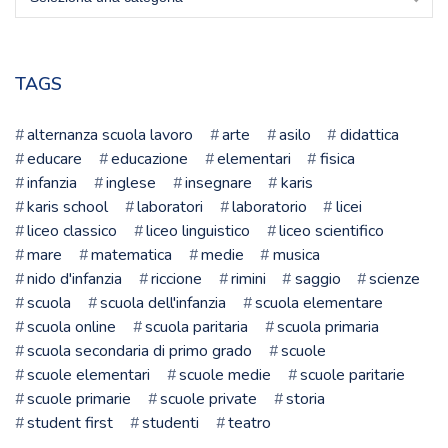
la
tua
scuola
TAGS
alternanza scuola lavoro
arte
asilo
didattica
educare
educazione
elementari
fisica
infanzia
inglese
insegnare
karis
karis school
laboratori
laboratorio
licei
liceo classico
liceo linguistico
liceo scientifico
mare
matematica
medie
musica
nido d'infanzia
riccione
rimini
saggio
scienze
scuola
scuola dell'infanzia
scuola elementare
scuola online
scuola paritaria
scuola primaria
scuola secondaria di primo grado
scuole
scuole elementari
scuole medie
scuole paritarie
scuole primarie
scuole private
storia
student first
studenti
teatro