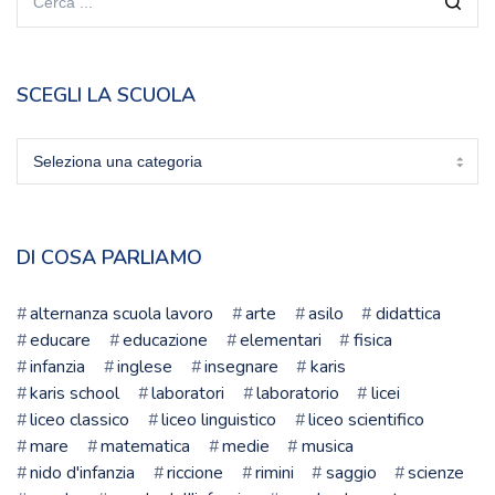
SCEGLI LA SCUOLA
Scegli
la
scuola
DI COSA PARLIAMO
alternanza scuola lavoro
arte
asilo
didattica
educare
educazione
elementari
fisica
infanzia
inglese
insegnare
karis
karis school
laboratori
laboratorio
licei
liceo classico
liceo linguistico
liceo scientifico
mare
matematica
medie
musica
nido d'infanzia
riccione
rimini
saggio
scienze