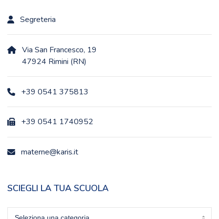
Segreteria
Via San Francesco, 19
47924 Rimini (RN)
+39 0541 375813
+39 0541 1740952
materne@karis.it
SCIEGLI LA TUA SCUOLA
Sciegli